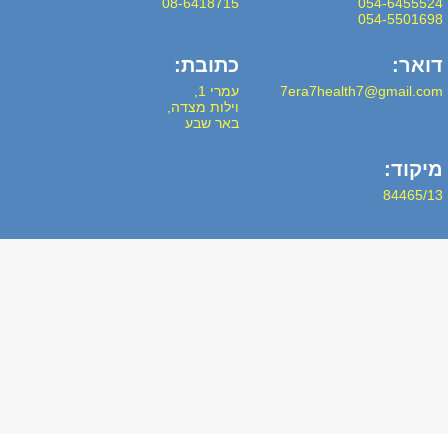
08-6418715
054-6455524
054-5501698
דואר:
כתובת:
7era7health7@gmail.com
עמרי 1,
וילות מצדה,
באר שבע
מיקוד:
84465/13