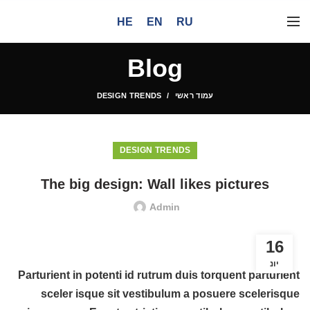
HE
EN
RU
Blog
עמוד ראשי
DESIGN TRENDS
DESIGN TRENDS
The big design: Wall likes pictures
Admin
16
יונ
Parturient in potenti id rutrum duis torquent parturient
sceler isque sit vestibulum a posuere scelerisque