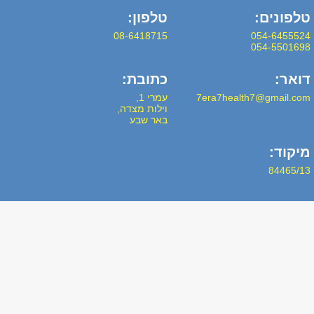
טלפונים:
טלפון:
08-6418715
054-6455524
054-5501698
דואר:
כתובת:
7era7health7@gmail.com
עמרי 1,
וילות מצדה,
באר שבע
מיקוד:
84465/13