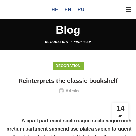
HE
EN
RU
Blog
עמוד ראשי
DECORATION
DECORATION
Reinterprets the classic bookshelf
Admin
14
יונ
Aliquet parturient scele risque scele risque nibh
pretium parturient suspendisse platea sapien torquent