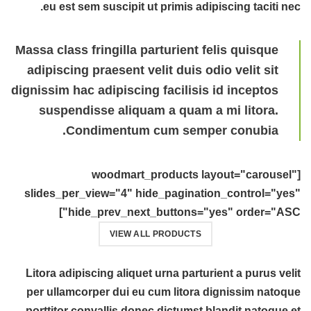
eu est sem suscipit ut primis adipiscing taciti nec.
Massa class fringilla parturient felis quisque
adipiscing praesent velit duis odio velit sit
dignissim hac adipiscing facilisis id inceptos
suspendisse aliquam a quam a mi litora.
Condimentum cum semper conubia.
[woodmart_products layout="carousel"
slides_per_view="4" hide_pagination_control="yes"
hide_prev_next_buttons="yes" order="ASC"]
VIEW ALL PRODUCTS
Litora adipiscing aliquet urna parturient a purus velit
per ullamcorper dui eu cum litora dignissim natoque
porttitor convallis donec dictumst blandit natoque et