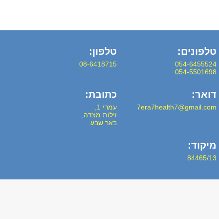
טלפונים:
טלפון:
08-6418715
054-6455524
054-5501698
דואר:
כתובת:
7era7health7@gmail.com
עמרי 1,
וילות מצדה,
באר שבע
מיקוד:
84465/13