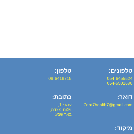
טלפונים:
טלפון:
08-6418715
054-6455524
054-5501698
דואר:
כתובת:
7era7health7@gmail.com
עמרי 1,
וילות מצדה,
באר שבע
מיקוד: