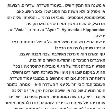
א משנה מה המקור שלו : בעמוד השדרה, שרירים, רצועות
או מפרקים ולא משנה מה הסוג שלו -כאב ראש, כאב
פסיכוסומטי, אובססיבי, עצבי או כרוני… והניצחון עליה זהו
נס רגיל, שהוכח במשך מאות שנים מאז תקופת
Hippocrates ו-Ayur " . Ayurveda" זה החיים, "Veda" זה
ידיעה.
ידיעת החיים ושיטות משלימות של טיפול בתסמונת כאב
הוכיחו שניתן לנצח את הכאב!
גוף האדם הוא מערכת משולבת שבה מבנה העצם,
האיברים הפנימיים והתודעה קשורים זה בזה.
הפרעות בחלק אחד של הגוף מובילות לחוסר איזון בכל
הגוף. במקום שבו אין איזון של מערכת השרירים והשלד,
מתפתחת מחלה, אם לא מתחשבים במצבי עמוד השדרה.
העומס הגדול ביותר על עמוד השדרה היא – מנוחה, כלומר
חוסר תנועה. שכיבה או ישיבה ארוכת זמן, אך גם הליכה
ארוכה, ריצה, תנועות מונוטוניות, מאמץ גופני כבד יוצרים
עומס יתר על עצמות ושרירים. עומס זה גורם להאטת מחזור
הדם ומוביל לעיוות של עמוד השדרה, לתסמונת עייפות